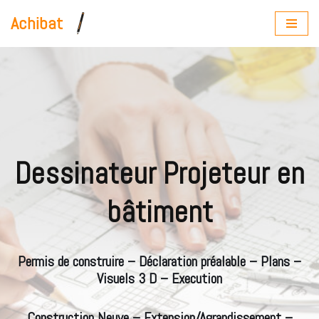
Achibat
Aller
au
contenu
Dessinateur Projeteur en
bâtiment
Permis de construire – Déclaration préalable – Plans –
Visuels 3 D – Execution
Construction Neuve – Extension/Agrandissement –