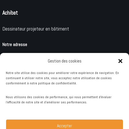
Achibat
Dessinateur projeteur en bâtiment
Notre adresse
15 Rue du Faubourg, 73240 Saint-Genix-les-Villages
Gestion des cookies
Notre site utilise des cookies pour améliorer votre expérience de navigation. En
Lundi au vendredi 09h00 – 18h00
continuant à utiliser notre site, vous acceptez notre utilisation de cookies
conformément à notre politique de confidentialité.
Réseaux sociaux
Nous utilisons des cookies de performance, qui nous permettent d'évaluer
l'efficacité de notre site et d'améliorer ses performances.
Facebook
Mentions légales
Accepter